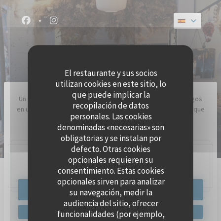
Personalización de sus opciones de cookies
Facebook ((abre en una nueva ventana))
Instagram ((abre en una nueva ventana))
GEMMA
RESTAURANTE TRADICIONAL
El restaurante y sus socios
utilizan cookies en este sitio, lo
que puede implicar la
Un italiano italiano donde te acurrucas con familiares o amigos
recopilación de datos
en un banco para compartir una pizza como en Nápoles, porque
personales. Las cookies
es el corazón de Gemma.
denominadas «necesarias» son
obligatorias y se instalan por
defecto. Otras cookies
opcionales requieren su
63 Rue Traversière, 75012 Paris
consentimiento. Estas cookies
opcionales sirven para analizar
RESERVAR UNA MESA
su navegación, medir la
audiencia del sitio, ofrecer
funcionalidades (por ejemplo,
GEMMA