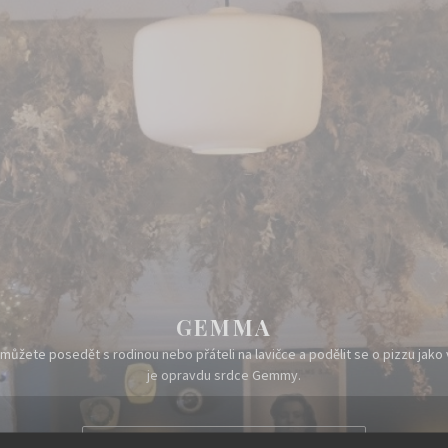
GEMMA
i můžete posedět s rodinou nebo přáteli na lavičce a podělit se o pizzu jako
je opravdu srdce Gemmy.