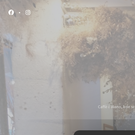
Panel pro správu cookies
Facebook ((otevře se v novém okně))
Instagram ((otevře se v novém okně))
Caffè italiano, kde s