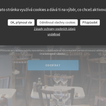
63 Rue Traversière, 75012 Paris
ato stránka využívá cookies a dává ti na výběr, co chceš aktivov
GEMMA
REZERVOVAT
OK, přijmout vše
Odmítnout všechny cookies
Přizpůsobit
STŮL
Zásady ochrany osobních údajů
undefined
Zůstaňte v obraze
*
Přihlaste se k odběru našeho newsletteru a dostávejte od nás e-mailem personalizovaná sdělení a
marketingové nabídky.
ODEBÍRAT